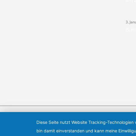
am 2
3. Ja
Bund
Aikido-Verband Berlin-Brandenburg
Diese Seite nutzt Website Tracking-Technologien 
Im Aikido-Verband Berlin-Brandenburg e.V. sind insges
bin damit einverstanden und kann meine Einwilligu