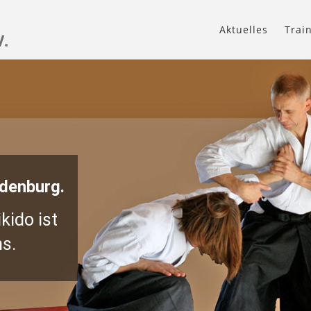
Aktuelles
Trai
V.
ndenburg.
kido ist
s.