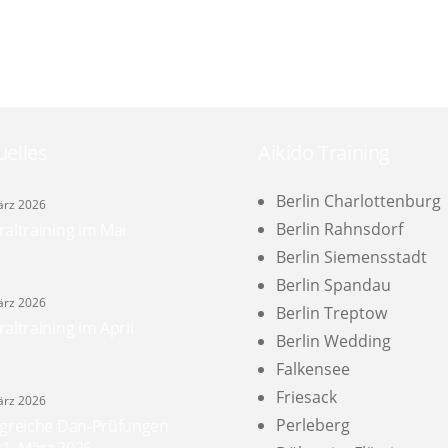
uelles
Aikido Training
Berlin Charlottenburg
ärz 2026
Berlin Rahnsdorf
raltraining im Mai
Berlin Siemensstadt
Berlin Spandau
ärz 2026
Berlin Treptow
raltraining im April
Berlin Wedding
Falkensee
Friesack
ärz 2026
Perleberg
lgreiche Dan-Prüfungen