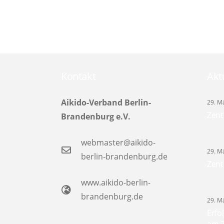
Kontakt
Akt
Aikido-Verband Berlin-
29. M
Zent
Brandenburg e.V.
webmaster@aikido-
29. M
berlin-brandenburg.de
Zent
www.aikido-berlin-
brandenburg.de
29. M
Erfo