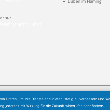
1. März 2026
Düben im Fläming
nuar 2026
eslehrgang mit Hubert
von Dritten, um ihre Dienste anzubieten, stetig zu verbessern und 
amt 12 Aikido Vereine, davon 11 Vereine aus Berlin und Brandenburg sowie 
ng jederzeit mit Wirkung für die Zukunft widerrufen oder ändern.