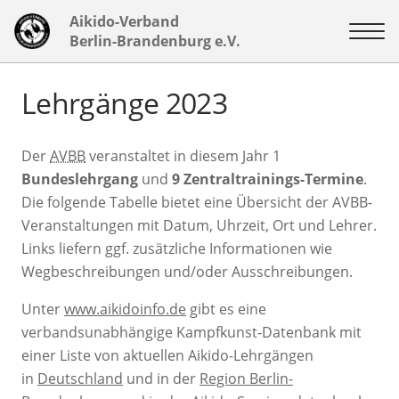
Aikido-Verband
Berlin-Brandenburg e.V.
Lehrgänge 2023
Der
AVBB
veranstaltet in diesem Jahr 1
Bundeslehrga
ng
und
9 Zentraltrainings-Termine
.
Die folgende Tabelle bietet eine Übersicht der AVBB-
Veranstaltungen mit Datum, Uhrzeit, Ort und Lehrer.
Links liefern ggf. zusätzliche Informationen wie
Wegbeschreibungen und/oder Ausschreibungen.
Unter
www.aikidoinfo.de
gibt es eine
verbandsunabhängige Kampfkunst-Datenbank mit
einer Liste von aktuellen Aikido-Lehrgängen
in
Deutschland
und in der
Region Berlin-