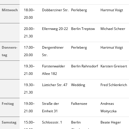
Mittwoch
18.00–
Dobberziner Str.
Perleberg
Hartmut Voigt
20.00
20.00–
Ellernweg 20-22
Berlin Treptow
Michael Scheer
21.30
Donners­
17.00–
Dergenthiner
Perleberg
Hartmut Voigt
tag
20.00
Str.
19.30–
Fürstenwal­der
Berlin Rahnsdorf
Karsten Greisert
21.00
Allee 182
19.30–
Lütticher Str. 47
Wedding
Fred Schlenkrich
21.30
Freitag
19.00–
Straße der
Falkensee
Andreas
21.00
Einheit 31
Woityczka
Samstag
15.00–
Schlossstr. 1
Berlin
Beate Heger