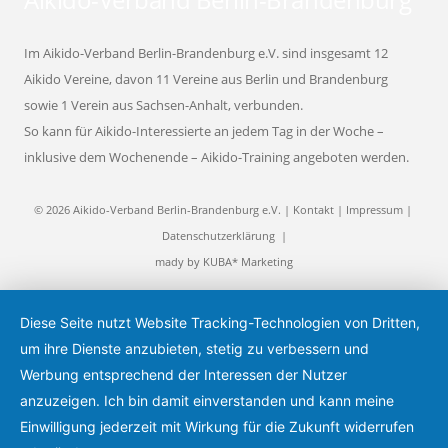
Im Aikido-Verband Berlin-Brandenburg e.V. sind insgesamt 12
Aikido Vereine, davon 11 Vereine aus Berlin und Brandenburg
sowie 1 Verein aus Sachsen-Anhalt, verbunden.
So kann für Aikido-Interessierte an jedem Tag in der Woche –
inklusive dem Wochenende – Aikido-Training angeboten werden.
© 2026 Aikido-Verband Berlin-Brandenburg e.V. |
Kontakt
|
Impressum
|
Datenschutzerklärung
|
mady by
KUBA* Marketing
Diese Seite nutzt Website Tracking-Technologien von Dritten,
um ihre Dienste anzubieten, stetig zu verbessern und
Werbung entsprechend der Interessen der Nutzer
anzuzeigen. Ich bin damit einverstanden und kann meine
Einwilligung jederzeit mit Wirkung für die Zukunft widerrufen