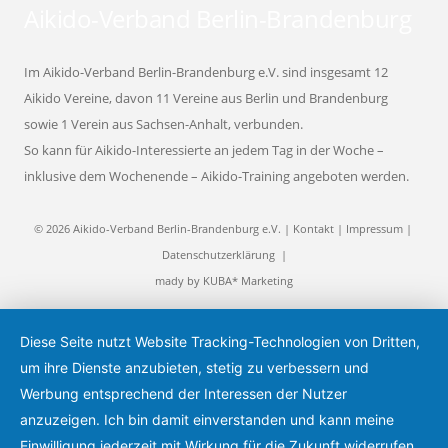
Aikido-Verband Berlin-Brandenburg
Im Aikido-Verband Berlin-Brandenburg e.V. sind insgesamt 12
Aikido Vereine, davon 11 Vereine aus Berlin und Brandenburg
sowie 1 Verein aus Sachsen-Anhalt, verbunden.
So kann für Aikido-Interessierte an jedem Tag in der Woche –
inklusive dem Wochenende – Aikido-Training angeboten werden.
© 2026 Aikido-Verband Berlin-Brandenburg e.V. |
Kontakt
|
Impressum
|
Datenschutzerklärung
|
mady by
KUBA* Marketing
Diese Seite nutzt Website Tracking-Technologien von Dritten,
um ihre Dienste anzubieten, stetig zu verbessern und
Werbung entsprechend der Interessen der Nutzer
anzuzeigen. Ich bin damit einverstanden und kann meine
Einwilligung jederzeit mit Wirkung für die Zukunft widerrufen