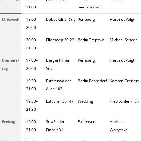
21.00
Siemensstadt
Mittwoch
18.00–
Dobberziner Str.
Perleberg
Hartmut Voigt
20.00
20.00–
Ellernweg 20-22
Berlin Treptow
Michael Scheer
21.30
Donners­
17.00–
Dergenthiner
Perleberg
Hartmut Voigt
tag
20.00
Str.
19.30–
Fürstenwal­der
Berlin Rahnsdorf
Karsten Greisert
21.00
Allee 182
19.30–
Lütticher Str. 47
Wedding
Fred Schlenkrich
21.30
Freitag
19.00–
Straße der
Falkensee
Andreas
21.00
Einheit 31
Woityczka