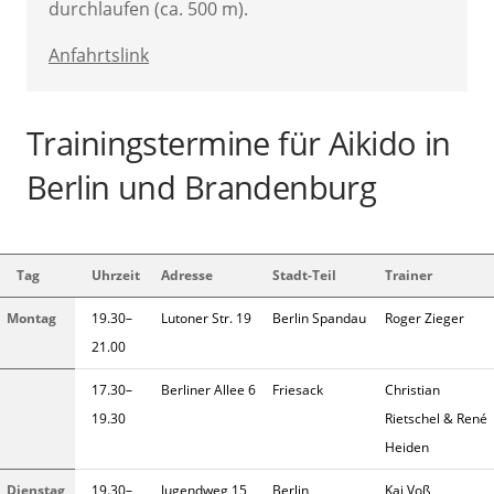
durchlaufen (ca. 500 m).
Anfahrtslink
Trainingstermine für Aikido in
Berlin und Brandenburg
Tag
Uhrzeit
Adresse
Stadt-Teil
Trainer
Montag
19.30–
Lutoner Str. 19
Berlin Spandau
Roger Zieger
21.00
17.30–
Berliner Allee 6
Friesack
Christian
19.30
Rietschel & René
Heiden
Dienstag
19.30–
Jugendweg 15
Berlin
Kai Voß