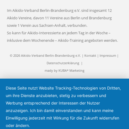
Im Aikido-Verband Berlin-Brandenburg e.V. sind insgesamt 12
Aikido Vereine, davon 11 Vereine aus Berlin und Brandenburg
sowie 1 Verein aus Sachsen-Anhalt, verbunden.
So kann für Aikido-Interessierte an jedem Tag in der Woche –
inklusive dem Wochenende – Aikido-Training angeboten werden.
© 2026 Aikido-Verband Berlin-Brandenburg e.V. |
Kontakt
|
Impressum
|
Datenschutzerklärung
|
mady by
KUBA* Marketing
Diese Seite nutzt Website Tracking-Technologien von Dritten,
um ihre Dienste anzubieten, stetig zu verbessern und
Werbung entsprechend der Interessen der Nutzer
anzuzeigen. Ich bin damit einverstanden und kann meine
Einwilligung jederzeit mit Wirkung für die Zukunft widerrufen
oder ändern.