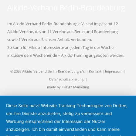
Aikido-Verband Berlin-Brandenburg
Im Aikido-Verband Berlin-Brandenburg e.V. sind insgesamt 12
Aikido Vereine, davon 11 Vereine aus Berlin und Brandenburg
sowie 1 Verein aus Sachsen-Anhalt, verbunden.
So kann für Aikido-Interessierte an jedem Tag in der Woche –
inklusive dem Wochenende – Aikido-Training angeboten werden.
© 2026 Aikido-Verband Berlin-Brandenburg e.V. |
Kontakt
|
Impressum
|
Datenschutzerklärung
|
mady by
KUBA* Marketing
Diese Seite nutzt Website Tracking-Technologien von Dritten,
um ihre Dienste anzubieten, stetig zu verbessern und
Werbung entsprechend der Interessen der Nutzer
anzuzeigen. Ich bin damit einverstanden und kann meine