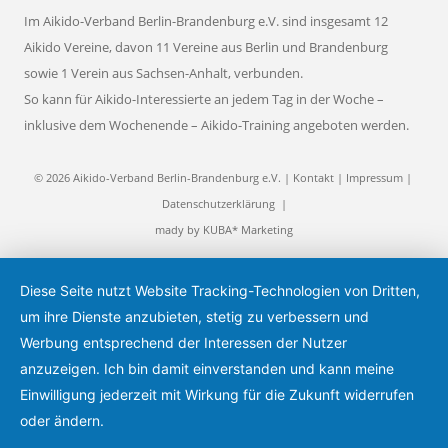
Im Aikido-Verband Berlin-Brandenburg e.V. sind insgesamt 12
Aikido Vereine, davon 11 Vereine aus Berlin und Brandenburg
sowie 1 Verein aus Sachsen-Anhalt, verbunden.
So kann für Aikido-Interessierte an jedem Tag in der Woche –
inklusive dem Wochenende – Aikido-Training angeboten werden.
© 2026 Aikido-Verband Berlin-Brandenburg e.V. |
Kontakt
|
Impressum
|
Datenschutzerklärung
|
mady by
KUBA* Marketing
Diese Seite nutzt Website Tracking-Technologien von Dritten,
um ihre Dienste anzubieten, stetig zu verbessern und
Werbung entsprechend der Interessen der Nutzer
anzuzeigen. Ich bin damit einverstanden und kann meine
Einwilligung jederzeit mit Wirkung für die Zukunft widerrufen
oder ändern.