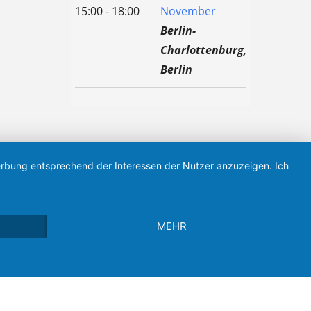
15:00 - 18:00
November
Berlin-
Charlottenburg,
Berlin
Werbung entsprechend der Interessen der Nutzer anzuzeigen. Ich
1 Verein aus Sachsen-Anhalt, verbunden.
MEHR
mady by
KUBA* Marketing