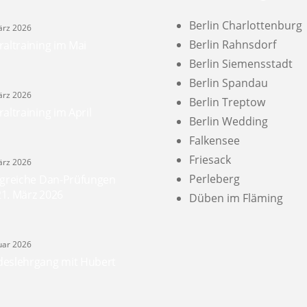
Berlin Charlottenburg
ärz 2026
Berlin Rahnsdorf
raltraining im Mai
Berlin Siemensstadt
Berlin Spandau
ärz 2026
Berlin Treptow
raltraining im April
Berlin Wedding
Falkensee
Friesack
ärz 2026
Perleberg
lgreiche Dan-Prüfungen
1. März 2026
Düben im Fläming
nuar 2026
eslehrgang mit Hubert