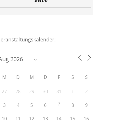
Berlin
Veranstaltungskalender:
M
D
M
D
F
S
S
27
28
29
30
31
1
2
7
3
4
5
6
8
9
10
11
12
13
14
15
16