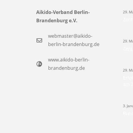
Aikido-Verband Berlin-
29. M
Zent
Brandenburg e.V.
webmaster@aikido-
29. M
berlin-brandenburg.de
Zent
www.aikido-berlin-
brandenburg.de
29. M
Erfo
am 2
3. Ja
Bund