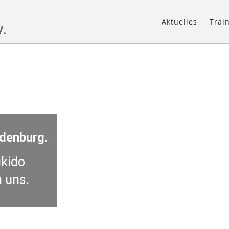
Aktuelles
Trai
V.
ndenburg.
ikido
 uns.