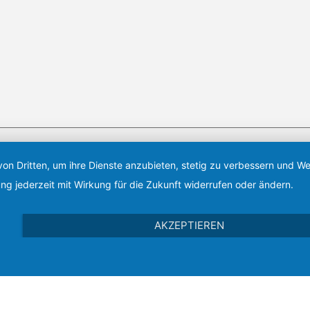
von Dritten, um ihre Dienste anzubieten, stetig zu verbessern und 
amt 12 Aikido Vereine, davon 11 Vereine aus Berlin und Brandenburg sowie 
ng jederzeit mit Wirkung für die Zukunft widerrufen oder ändern.
 Woche – inklusive dem Wochenende – Aikido-Training angeboten werden.
AKZEPTIEREN
pressum
|
Datenschutzerklärung
|