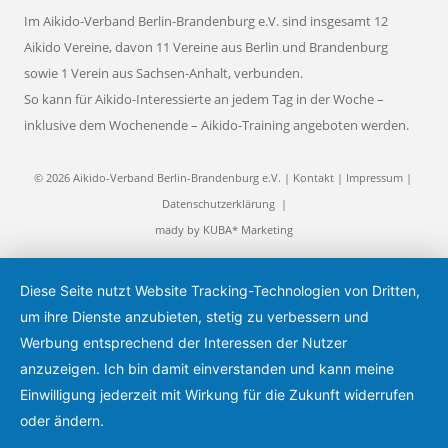
Im Aikido-Verband Berlin-Brandenburg e.V. sind insgesamt 12
Aikido Vereine, davon 11 Vereine aus Berlin und Brandenburg
sowie 1 Verein aus Sachsen-Anhalt, verbunden.
So kann für Aikido-Interessierte an jedem Tag in der Woche –
inklusive dem Wochenende – Aikido-Training angeboten werden.
© 2026 Aikido-Verband Berlin-Brandenburg e.V. |
Kontakt
|
Impressum
|
Datenschutzerklärung
|
mady by
KUBA* Marketing
Diese Seite nutzt Website Tracking-Technologien von Dritten,
um ihre Dienste anzubieten, stetig zu verbessern und
Werbung entsprechend der Interessen der Nutzer
anzuzeigen. Ich bin damit einverstanden und kann meine
Einwilligung jederzeit mit Wirkung für die Zukunft widerrufen
oder ändern.