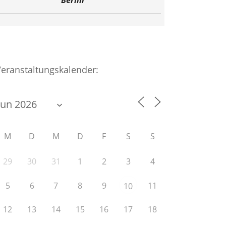
Berlin
Veranstaltungskalender:
M
D
M
D
F
S
S
29
30
31
1
2
3
4
5
6
7
8
9
11
10
12
13
14
15
16
17
18