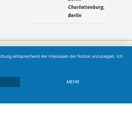
Charlottenburg,
Berlin
Werbung entsprechend der Interessen der Nutzer anzuzeigen. Ich
1 Verein aus Sachsen-Anhalt, verbunden.
MEHR
mady by
KUBA* Marketing