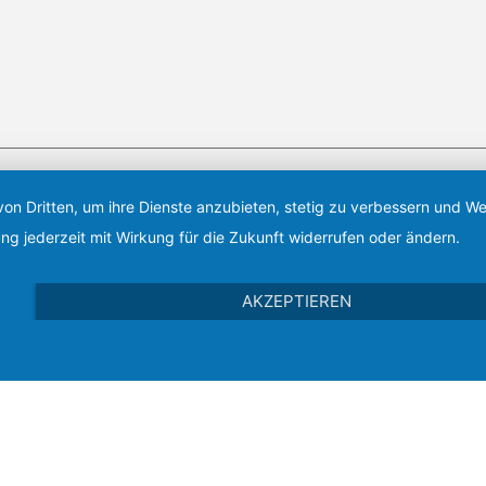
von Dritten, um ihre Dienste anzubieten, stetig zu verbessern und 
amt 12 Aikido Vereine, davon 11 Vereine aus Berlin und Brandenburg sowie 
ng jederzeit mit Wirkung für die Zukunft widerrufen oder ändern.
 Woche – inklusive dem Wochenende – Aikido-Training angeboten werden.
AKZEPTIEREN
pressum
|
Datenschutzerklärung
|