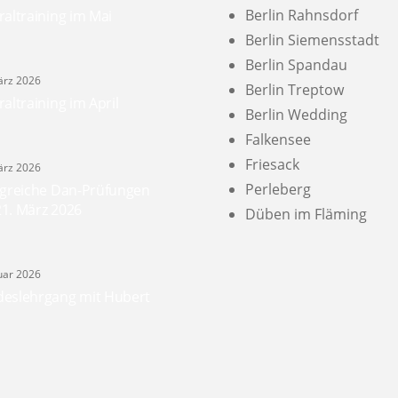
Berlin Rahnsdorf
raltraining im Mai
Berlin Siemensstadt
Berlin Spandau
ärz 2026
Berlin Treptow
raltraining im April
Berlin Wedding
Falkensee
Friesack
ärz 2026
Perleberg
lgreiche Dan-Prüfungen
1. März 2026
Düben im Fläming
nuar 2026
eslehrgang mit Hubert