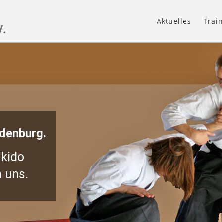
Aktuelles
Trai
V.
ndenburg.
ikido
 uns.