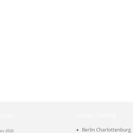
uelles
Aikido Training
Berlin Charlottenburg
ärz 2026