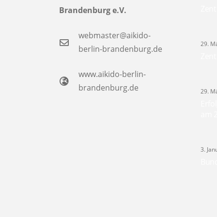
Zent
Brandenburg e.V.
webmaster@aikido-
29. M
berlin-brandenburg.de
Zent
www.aikido-berlin-
brandenburg.de
29. M
Erfo
am 2
3. Ja
Bund