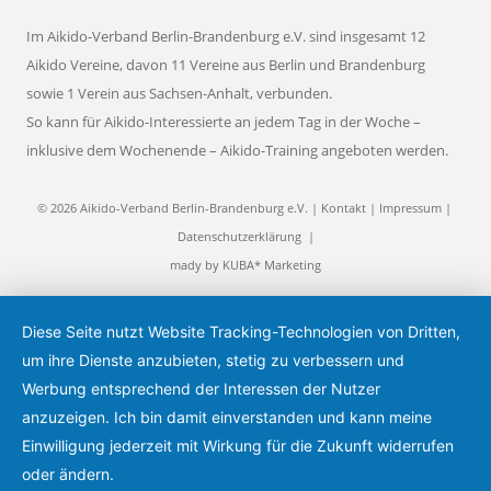
Im Aikido-Verband Berlin-Brandenburg e.V. sind insgesamt 12
Aikido Vereine, davon 11 Vereine aus Berlin und Brandenburg
sowie 1 Verein aus Sachsen-Anhalt, verbunden.
So kann für Aikido-Interessierte an jedem Tag in der Woche –
inklusive dem Wochenende – Aikido-Training angeboten werden.
© 2026 Aikido-Verband Berlin-Brandenburg e.V. |
Kontakt
|
Impressum
|
Datenschutzerklärung
|
mady by
KUBA* Marketing
Diese Seite nutzt Website Tracking-Technologien von Dritten,
um ihre Dienste anzubieten, stetig zu verbessern und
Werbung entsprechend der Interessen der Nutzer
anzuzeigen. Ich bin damit einverstanden und kann meine
Einwilligung jederzeit mit Wirkung für die Zukunft widerrufen
oder ändern.