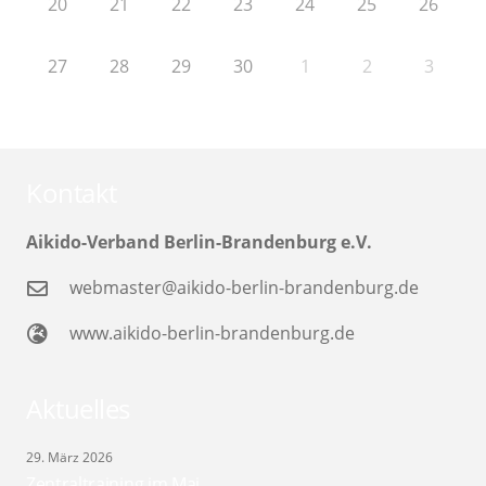
20
21
22
23
24
25
26
27
28
29
30
1
2
3
Kontakt
Aikido-Verband Berlin-Brandenburg e.V.
webmaster@aikido-berlin-brandenburg.de
www.aikido-berlin-brandenburg.de
Aktuelles
29. März 2026
Zentraltraining im Mai