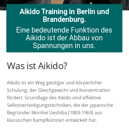
Aikido Training in Berlin und
Brandenburg.
Eine bedeutende Funktion des
Aikido ist der Abbau von
Spannungen in uns.
Was ist Aikido?
Aikido ist ein Weg geistiger und körperlicher
Schulung, der Gleichgewicht und Konzentration
fördert. Grundlage des Aikido sind effektive
Selbstverteidigungstechniken, die der japanische
Begründer Morihei Ueshiba (1883-1969) aus
klassischen Kampfkünsten entwickelt hat.